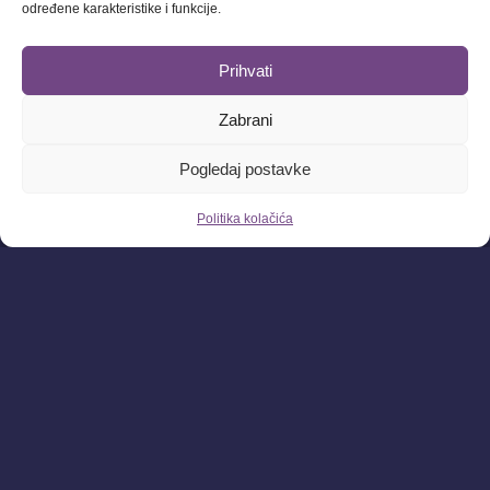
određene karakteristike i funkcije.
Prihvati
Zabrani
Pogledaj postavke
Politika kolačića
PULSE ARENA
Ponuda
Istražite ponudu Pulse Arene, dobro se zabavite i stvarajte
nezaboravne uspomene!
Novi zabavni obiteljsjki park Pulse Arena sa brojnim