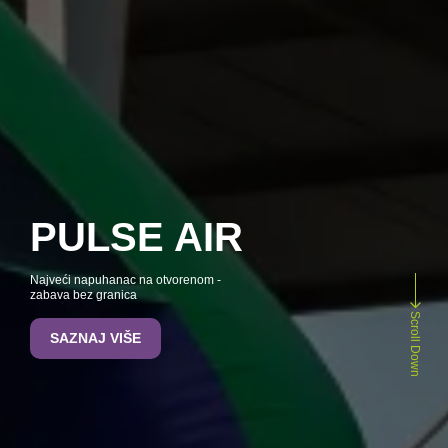
PULSE AIR
VR PARK
Najveći napuhanac na otvorenom -
Vrhunska zabava za sve generacije
zabava bez granica
Scroll Down
SAZNAJ VIŠE
SAZNAJ VIŠE