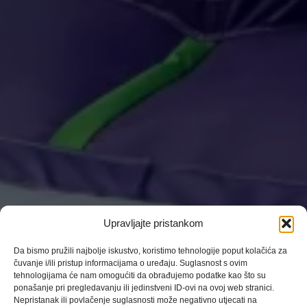
Upravljajte pristankom
Da bismo pružili najbolje iskustvo, koristimo tehnologije poput kolačića za
čuvanje i/ili pristup informacijama o uređaju. Suglasnost s ovim
tehnologijama će nam omogućiti da obrađujemo podatke kao što su
ponašanje pri pregledavanju ili jedinstveni ID-ovi na ovoj web stranici.
Nepristanak ili povlačenje suglasnosti može negativno utjecati na