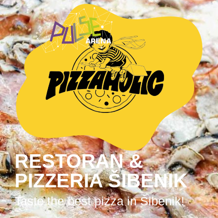
RESTORAN &
PIZZERIA ŠIBENIK
Taste the best pizza in Šibenik!