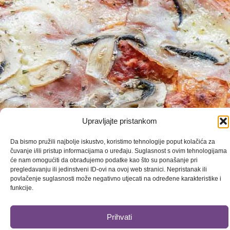
Upravljajte pristankom
Da bismo pružili najbolje iskustvo, koristimo tehnologije poput kolačića za
NARUČI TAKEAWAY
čuvanje i/ili pristup informacijama o uređaju. Suglasnost s ovim tehnologijama
će nam omogućiti da obrađujemo podatke kao što su ponašanje pri
I
pregledavanju ili jedinstveni ID-ovi na ovoj web stranici. Nepristanak ili
povlačenje suglasnosti može negativno utjecati na određene karakteristike i
funkcije.
UŽIVAJ U HRANI BEZ
Prihvati
ČEKANJA!