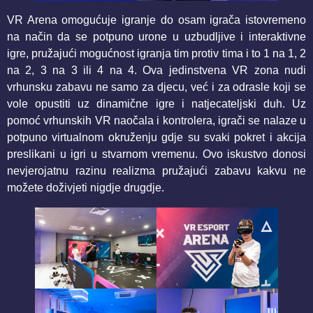
VR Arena omogućuje igranje do osam igrača istovremeno
na način da se potpuno urone u uzbudljive i interaktivne
igre, pružajući mogućnost igranja tim protiv tima i to 1 na 1, 2
na 2, 3 na 3 ili 4 na 4. Ova jedinstvena VR zona nudi
vrhunsku zabavu ne samo za djecu, već i za odrasle koji se
vole opustiti uz dinamične igre i natjecateljski duh. Uz
pomoć vrhunskih VR naočala i kontrolera, igrači se nalaze u
potpuno virtualnom okruženju gdje su svaki pokret i akcija
preslikani u igri u stvarnom vremenu. Ovo iskustvo donosi
nevjerojatnu razinu realizma pružajući zabavu kakvu ne
možete doživjeti nigdje drugdje.