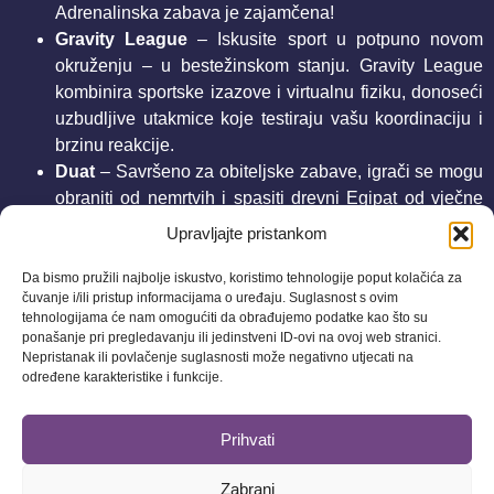
Adrenalinska zabava je zajamčena!
Gravity League
– Iskusite sport u potpuno novom
okruženju – u bestežinskom stanju. Gravity League
kombinira sportske izazove i virtualnu fiziku, donoseći
uzbudljive utakmice koje testiraju vašu koordinaciju i
brzinu reakcije.
Duat
– Savršeno za obiteljske zabave, igrači se mogu
obraniti od nemrtvih i spasiti drevni Egipat od vječne
tame.
Upravljajte pristankom
Druge VR atrakcije u Pulse Areni
Da bismo pružili najbolje iskustvo, koristimo tehnologije poput kolačića za
Uz VR Arenu, u Pulse Areni možete uživati u brojnim drugim
čuvanje i/ili pristup informacijama o uređaju. Suglasnost s ovim
atrakcijama koje donose nezaboravne doživljaje:
tehnologijama će nam omogućiti da obrađujemo podatke kao što su
ponašanje pri pregledavanju ili jedinstveni ID-ovi na ovoj web stranici.
Nepristanak ili povlačenje suglasnosti može negativno utjecati na
Jaje koje se vrti 360°
– Potpuno rotirajući simulator
određene karakteristike i funkcije.
koji vas stavlja u središte akcije. Igre koje možete
gledati i uživati u virtualnom svijetu su Aladdin, Petar
Prihvati
Pan, Moby Dick, Pinocchio, Dystopia, Black Hole,
Adrenalin, Aztek, The Deep i mnoge druge.
Zabrani
VR Auto Simulator
– Vozite superautomobile na