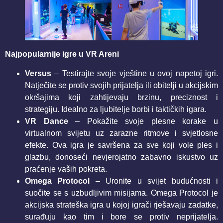
Najpopularnije igre u VR Areni
Versus
– Testirajte svoje vještine u ovoj napetoj igri.
Natječite se protiv svojih prijatelja ili obitelji u akcijskim
okršajima koji zahtijevaju brzinu, preciznost i
strategiju. Idealno za ljubitelje borbi i taktičkih igara.
VR Dance
– Pokažite svoje plesne korake u
virtualnom svijetu uz zarazne ritmove i svjetlosne
efekte. Ova igra je savršena za sve koji vole ples i
glazbu, donoseći nevjerojatno zabavno iskustvo uz
praćenje vaših pokreta.
Omega Protocol
– Uronite u svijet budućnosti i
suočite se s uzbudljivim misijama. Omega Protocol je
akcijska strateška igra u kojoj igrači rješavaju zadatke,
surađuju kao tim i bore se protiv neprijatelja.