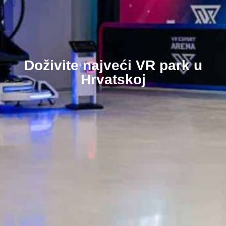
Doživite najveći VR park u
Hrvatskoj